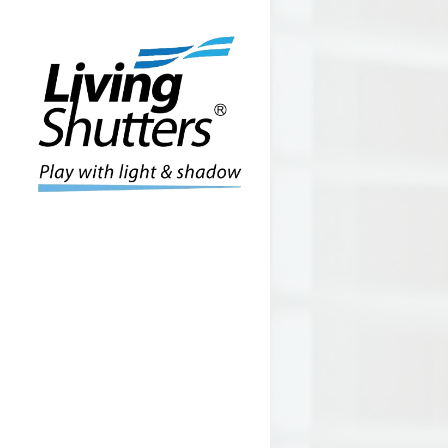
Login
Benutzername
Passwort
Register
|
Lost your 