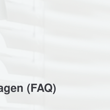
n touch
About us
l Inc.
Lorem ipsum dolor sit amet,
ty Road, Suite 600
consectetuer adipiscing elit.
isco, CA 94102
Aenean commodo ligula eget
dolor. Aenean massa. Cum
any questions?
sociis natoque penatibus et
234 567 890
magnis dis parturient montes,
nascetur ridiculus mus. Donec
us a line
yourdomain.com
quam felis, ultricies nec.
ragen (FAQ)