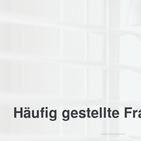
Support
Get i
Lorem ipsum dolor sit amet:
Cyberstee
376-293 Ci
San Franc
24h
Have 
/
+44 1
365days
Drop 
info@
Häufig gestellte F
password?
We offer support for our
customers
Mon - Fri 8:00am - 5:00pm
(GMT +1)